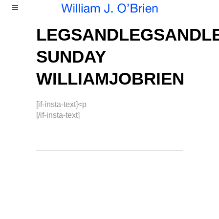
LEGSANDLEGSANDL
SUNDAY
WILLIAMJOBRIEN
[if-insta-text]<p
[/if-insta-text]